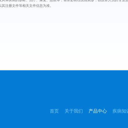
及具体疾病的诊断、治疗、康复、急救等，请务必前往医院就诊，以医务人员的专业
以其注册文件等相关文件信息为准。
首页
关于我们
产品中心
疾病知