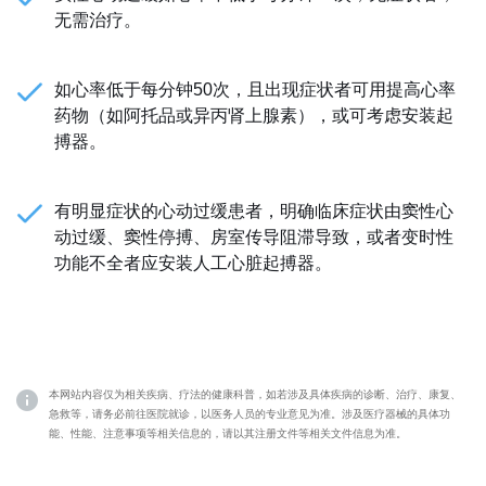
无需治疗。
如心率低于每分钟50次，且出现症状者可用提高心率
药物（如阿托品或异丙肾上腺素），或可考虑安装起
搏器。
有明显症状的心动过缓患者，明确临床症状由窦性心
动过缓、窦性停搏、房室传导阻滞导致，或者变时性
功能不全者应安装人工心脏起搏器。
本网站内容仅为相关疾病、疗法的健康科普，如若涉及具体疾病的诊断、治疗、康复、
急救等，请务必前往医院就诊，以医务人员的专业意见为准。涉及医疗器械的具体功
能、性能、注意事项等相关信息的，请以其注册文件等相关文件信息为准。