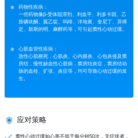
药物性疾病：
一些药物像β-受体阻滞剂、利血平、利多卡因、乙
胺碘呋酮、胍乙啶、吗啡、洋地黄、奎尼丁、异搏
定、新斯的明、麻醉药等，可引起窦性心动过缓。
心脏血管性疾病：
急性心肌梗死，心肌炎、心内膜炎、心包炎侵及窦
房结，慢性缺血性心脏病，窦房结炎症，窦房结动
脉的血栓、扩张、炎症等，均可导致心动过缓的发
生。
应对策略
窦性心动过缓如心率不低于每分钟50次，无症状者，