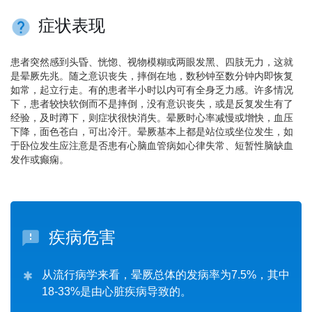
症状表现
患者突然感到头昏、恍惚、视物模糊或两眼发黑、四肢无力，这就
是晕厥先兆。随之意识丧失，摔倒在地，数秒钟至数分钟内即恢复
如常，起立行走。有的患者半小时以内可有全身乏力感。许多情况
下，患者较快软倒而不是摔倒，没有意识丧失，或是反复发生有了
经验，及时蹲下，则症状很快消失。晕厥时心率减慢或增快，血压
下降，面色苍白，可出冷汗。晕厥基本上都是站位或坐位发生，如
于卧位发生应注意是否患有心脑血管病如心律失常、短暂性脑缺血
发作或癫痫。
疾病危害
从流行病学来看，晕厥总体的发病率为7.5%，其中
18-33%是由心脏疾病导致的。